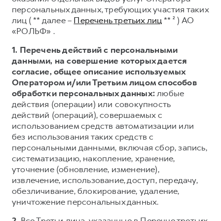
Сервис для корпоративных клиентов
персональных данных, требующих участия таких
HAVAL Лизинг
АКСЕССУАРЫ HAVAL
лиц ( ** далее –
Перечень третьих лиц
** ² ) АО
«РОЛЬФ» .
Автомобильные аксессуары
АКСЕССУАРЫ HAVAL
Коллекция CITY
1. Перечень действий с персональными
данными, на совершение которых дается
Автомобильные аксессуары
Коллекция Базовая
согласие, общее описание используемых
Коллекция CITY
Коллекция Детская
Оператором и/или Третьим лицом способов
обработки персональных данных:
любые
Коллекция Базовая
действия (операции) или совокупность
Коллекция Детская
действий (операций), совершаемых с
использованием средств автоматизации или
без использования таких средств с
персональными данными, включая сбор, запись,
систематизацию, накопление, хранение,
уточнение (обновление, изменение),
извлечение, использование, доступ, передачу,
обезличивание, блокирование, удаление,
уничтожение персональных данных.
2.
Все Третьи лица, указанные в Перечне третьих