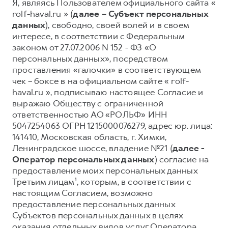
Я, являясь Пользователем официального сайта «
rolf-haval.ru » (
далее – Субъект персональных
Тест-драйв
СЕРВИСНОЕ ОБСЛУЖИВАНИЕ
О дилере
данных
), свободно, своей волей и в своем
Трейд-ин
Нулевое ТО
Наша команда
интересе, в соответствии с Федеральным
DARGO
DARGO X
законом от 27.07.2006 N 152 - ФЗ «О
Программа «Помощь на дороге»
Контакты
от 3 199 000 ₽
от 3 499 000 ₽
персональных данных», посредством
КРЕДИТ И СТРАХОВАНИЕ
Регламенты технического обслуживания
проставления «галочки» в соответствующем
чек – боксе в на официальном сайте « rolf-
Кредитный калькулятор
Электронный ПТС
haval.ru », подписываю настоящее Согласие и
Страхование
выражаю Обществу с ограниченной
Кредит
ответственностью АО «РОЛЬФ» ИНН
ПОДДЕРЖКА
F7
5047254063 ОГРН 1215000076279, адрес юр. лица:
F7X
GWM Безопасность
от 2 899 000 ₽
от 3 599 000 ₽
141410, Московская область, г. Химки,
КОРПОРАТИВНЫМ КЛИЕНТАМ
Гарантия HAVAL
Ленинградское шоссе, владение №21 (
далее -
Оператор персональных данных
) согласие на
Для малого бизнеса
Мобильное приложение GWM
предоставление моих персональных данных
Корпоративным клиентам
Программа «HAVAL Защита+»
Третьим лицам¹, которым, в соответствии с
настоящим Согласием, возможно
Крупным корпоративным клиентам
Руководства по эксплуатации
предоставление персональных данных
POER
от 3 449 000 ₽
Система управления автопарком GWM Fleet
Подписки
Субъектов персональных данных в целях
оказания отдельных видов услуг Оператора