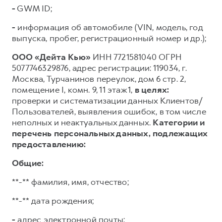
-
GWM ID;
-
информация об автомобиле (VIN, модель, год
выпуска, пробег, регистрационный номер и др.);
ООО «Дейта Кью»
ИНН 7721581040 ОГРН
5077746329876, адрес регистрации: 119034, г.
Москва, Турчанинов переулок, дом 6 стр. 2,
помещение I, комн. 9, 11 этаж 1,
в целях:
проверки и систематизации данных Клиентов/
Пользователей, выявления ошибок, в том числе
неполных и неактуальных данных.
Категории и
перечень персональных данных, подлежащих
предоставлению:
Общие:
**-** фамилия, имя, отчество;
**-** дата рождения;
-
адрес электронной почты;