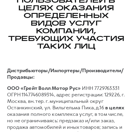
ПОЛЬЗОВАТЕЛЕЙ В
ЦЕЛЯХ ОКАЗАНИЯ
Тест-драйв
СЕРВИСНОЕ ОБСЛУЖИВАНИЕ
О дилере
ОПРЕДЕЛЕННЫХ
Трейд-ин
Нулевое ТО
Наша команда
ВИДОВ УСЛУГ
DARGO
DARGO X
Программа «Помощь на дороге»
Контакты
от 3 199 000 ₽
КОМПАНИИ,
от 3 499 000 ₽
КРЕДИТ И СТРАХОВАНИЕ
Регламенты технического обслуживания
ТРЕБУЮЩИХ УЧАСТИЯ
ТАКИХ ЛИЦ
Кредитный калькулятор
Электронный ПТС
Страхование
Кредит
ПОДДЕРЖКА
Дистрибьюторы/Импортеры/Производители/
F7
F7X
GWM Безопасность
Продавцы:
от 2 899 000 ₽
от 3 599 000 ₽
КОРПОРАТИВНЫМ КЛИЕНТАМ
Гарантия HAVAL
ООО «Грейт Волл Мотор Рус»
ИНН 7729763331
ОГРН 1147746089314, адрес регистрации: 129226, г.
Для малого бизнеса
Мобильное приложение GWM
Москва, вн. тер. г. муниципальный округ
Корпоративным клиентам
Программа «HAVAL Защита+»
Останкинский, ул. Вильгельма Пика, д.16
в целях
Крупным корпоративным клиентам
Руководства по эксплуатации
оказания полного комплекса услуг, в том числе,
POER
но не ограничиваясь: предзаказ и/или заказ,
от 3 449 000 ₽
Система управления автопарком
Подписки
продажа автомобилей и иных товаров; запись и