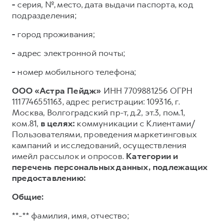
-
серия, №, место, дата выдачи паспорта, код
подразделения;
-
город проживания;
-
адрес электронной почты;
-
номер мобильного телефона;
ООО «Астра Пейдж»
ИНН 7709881256 ОГРН
1117746551163, адрес регистрации: 109316, г.
Москва, Волгоградский пр-т, д.2, эт.3, пом.1,
ком.81,
в целях:
коммуникации с Клиентами/
Пользователями, проведения маркетинговых
кампаний и исследований, осуществления
имейл рассылок и опросов.
Категории и
перечень персональных данных, подлежащих
предоставлению:
Общие:
**-** фамилия, имя, отчество;