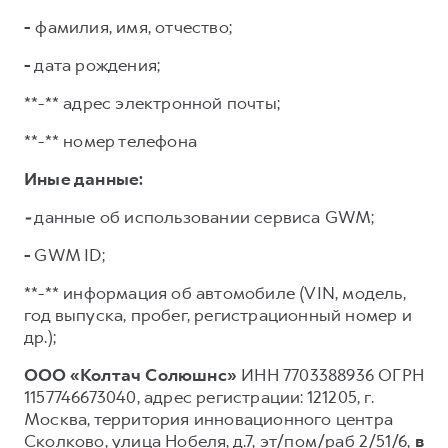
-
фамилия, имя, отчество;
-
дата рождения;
**-** адрес электронной почты;
**-** номер телефона
Иные данные:
-
данные об использовании сервиса GWM;
-
GWM ID;
**-** информация об автомобиле (VIN, модель,
год выпуска, пробег, регистрационный номер и
др.);
ООО «Колтач Солюшнс»
ИНН 7703388936 ОГРН
1157746673040, адрес регистрации: 121205, г.
Москва, территория инновационного центра
Сколково, улица Нобеля, д.7, эт/пом/раб 2/51/6,
в