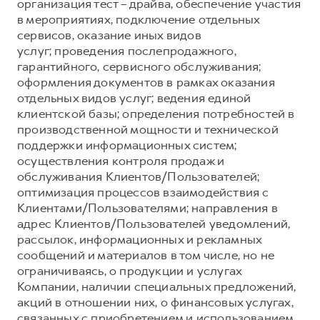
Сервис для корпоративных клиентов
организация тест – драйва, обеспечение участия
в мероприятиях, подключение отдельных
HAVAL Лизинг
АКСЕССУАРЫ HAVAL
сервисов, оказание иных видов
Автомобильные аксессуары
услуг; проведения послепродажного,
гарантийного, сервисного обслуживания;
АКСЕССУАРЫ HAVAL
Коллекция CITY
оформления документов в рамках оказания
Автомобильные аксессуары
Коллекция Базовая
отдельных видов услуг; ведения единой
клиентской базы; определения потребностей в
Коллекция CITY
Коллекция Детская
производственной мощности и технической
Коллекция Базовая
поддержки информационных систем;
осуществления контроля продаж и
Коллекция Детская
обслуживания Клиентов/Пользователей;
оптимизация процессов взаимодействия с
Клиентами/Пользователями; направления в
адрес Клиентов/Пользователей уведомлений,
рассылок, информационных и рекламных
сообщений и материалов в том числе, но не
ограничиваясь, о продукции и услугах
Компании, наличии специальных предложений,
акций в отношении них, о финансовых услугах,
связанных с приобретением и использованием