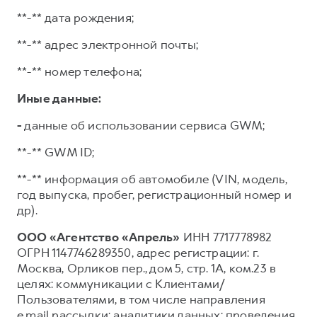
**-** дата рождения;
**-** адрес электронной почты;
**-** номер телефона;
Иные данные:
-
данные об использовании сервиса GWM;
**-** GWM ID;
**-** информация об автомобиле (VIN, модель,
год выпуска, пробег, регистрационный номер и
др).
ООО «Агентство «Апрель»
ИНН 7717778982
ОГРН 1147746289350, адрес регистрации: г.
Москва, Орликов пер., дом 5, стр. 1А, ком.23 в
целях: коммуникации с Клиентами/
Пользователями, в том числе направления
e.mail рассылки; аналитики данных; проведения