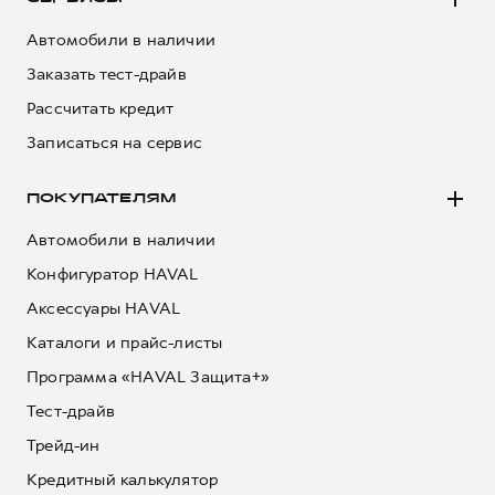
Сервис для корпоративных клиентов
HAVAL Лизинг
АКСЕССУАРЫ HAVAL
Автомобили в наличии
Заказать тест-драйв
Автомобильные аксессуары
Рассчитать кредит
АКСЕССУАРЫ HAVAL
Коллекция CITY
Записаться на сервис
Автомобильные аксессуары
Коллекция Базовая
Коллекция CITY
Коллекция Детская
ПОКУПАТЕЛЯМ
Коллекция Базовая
Автомобили в наличии
Коллекция Детская
Конфигуратор HAVAL
Аксессуары HAVAL
Каталоги и прайс-листы
Программа «HAVAL Защита+»
Тест-драйв
Трейд-ин
Кредитный калькулятор