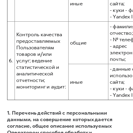
иные
сайта;
- куки - 
- Yandex I
- фамилия
отчество;
Контроль качества
- № теле
предоставляемых
общие
- адрес
Пользователям
электрон
товаров и/или
почты;
6.
услуг; ведение
статистической и
- данные 
аналитической
использо
отчетности;
иные
сайта;
мониторинг и аудит:
- куки - 
- Yandex I
1. Перечень действий с персональными
данными, на совершение которых дается
согласие, общее описание используемых
Оператором способов обработки