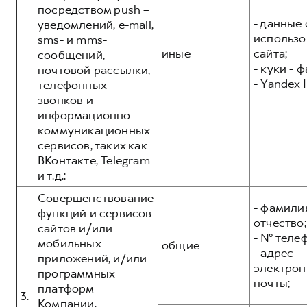
посредством push –
- данные 
уведомлений, e-mail,
использо
sms- и mms-
иные
сайта;
сообщений,
- куки - 
почтовой рассылки,
- Yandex I
телефонных
звонков и
информационно-
коммуникационных
сервисов, таких как
ВКонтакте, Telegram
и т.д.:
Совершенствование
- фамилия
функций и сервисов
отчество;
сайтов и/или
- № теле
мобильных
общие
- адрес
приложений, и/или
электрон
программных
почты;
платформ
3.
Компании,