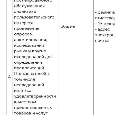
послепродажного
обслуживания,
аналитика
- фамилия
пользовательского
отчество;
интереса,
- № теле
общие
проведение
- адрес
опросов,
электрон
анкетирования,
почты;
исследований
рынка и других
исследований для
определения
предпочтений
Пользователей, в
2.
том числе
исследований
индекса
удовлетворенности
качеством
предоставленных
товаров и услуг