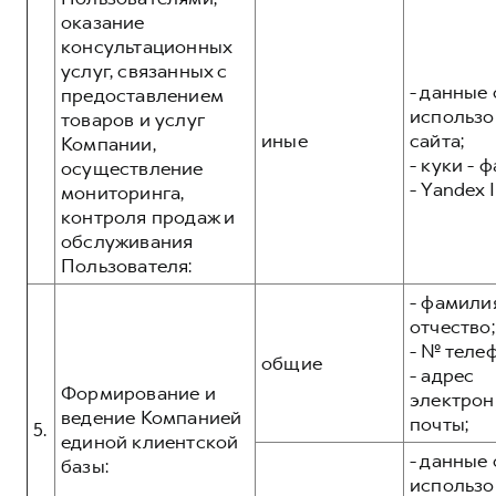
оказание
консультационных
услуг, связанных с
- данные 
предоставлением
использо
товаров и услуг
иные
сайта;
Компании,
- куки - 
осуществление
- Yandex I
мониторинга,
контроля продаж и
обслуживания
Пользователя:
- фамилия
отчество;
- № теле
общие
- адрес
Формирование и
электрон
ведение Компанией
почты;
5.
единой клиентской
- данные 
базы:
использо