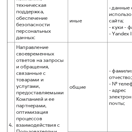
техническая
- данные 
поддержка,
использо
обеспечение
иные
сайта;
безопасности
- куки - 
персональных
- Yandex I
данных:
Направление
своевременных
ответов на запросы
и обращения,
- фамилия
связанные с
отчество;
товарами и
- № теле
услугами,
общие
- адрес
предоставляемыми
электрон
Компанией и ее
почты;
партнерами,
оптимизация
процессов
4.
взаимодействия с
Пользователями,