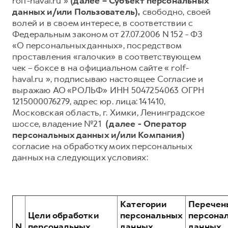
rolf-haval.ru »
(далее – Субъект персональных
данных и/или Пользователь),
свободно, своей
Тест-драйв
СЕРВИСНОЕ ОБСЛУЖИВАНИЕ
О дилере
волей и в своем интересе, в соответствии с
Трейд-ин
Нулевое ТО
Наша команда
Федеральным законом от 27.07.2006 N 152 - ФЗ
«О персональных данных», посредством
Программа «Помощь на дороге»
Контакты
проставления «галочки» в соответствующем
DARGO
DARGO X
КРЕДИТ И СТРАХОВАНИЕ
Регламенты технического обслуживания
чек – боксе в на официальном сайте « rolf-
от 3 199 000 ₽
от 3 499 000 ₽
haval.ru », подписываю настоящее Согласие и
Кредитный калькулятор
Электронный ПТС
выражаю АО «РОЛЬФ» ИНН 5047254063 ОГРН
Страхование
1215000076279, адрес юр. лица: 141410,
Московская область, г. Химки, Ленинградское
Кредит
ПОДДЕРЖКА
шоссе, владение №21
(далее - Оператор
GWM Безопасность
персональных данных и/или Компания)
согласие на обработку моих персональных
F7
F7X
КОРПОРАТИВНЫМ КЛИЕНТАМ
Гарантия HAVAL
от 2 899 000 ₽
от 3 599 000 ₽
данных на следующих условиях:
Для малого бизнеса
Мобильное приложение GWM
Корпоративным клиентам
Программа «HAVAL Защита+»
Крупным корпоративным клиентам
Руководства по эксплуатации
Категории
Перечен
Система управления автопарком
Подписки
Цели обработки
персональных
персона
N
персональных
данных,
данных,