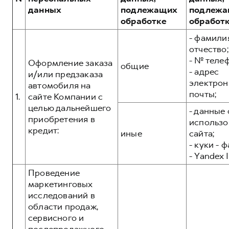
Сервис для корпоративных клиентов
POER
данных
подлежащих
подлежа
от 3 449 000 ₽
HAVAL Лизинг
АКСЕССУАРЫ HAVAL
обработке
обработ
Автомобильные аксессуары
- фамилия
отчество;
АКСЕССУАРЫ HAVAL
Коллекция CITY
- № теле
Оформление заказа
общие
Автомобильные аксессуары
Коллекция Базовая
- адрес
и/или предзаказа
электрон
Коллекция CITY
Коллекция Детская
автомобиля на
почты;
1.
сайте Компании с
Коллекция Базовая
целью дальнейшего
- данные 
Коллекция Детская
приобретения в
использо
кредит:
иные
сайта;
- куки - 
- Yandex I
Проведение
маркетинговых
исследований в
области продаж,
сервисного и