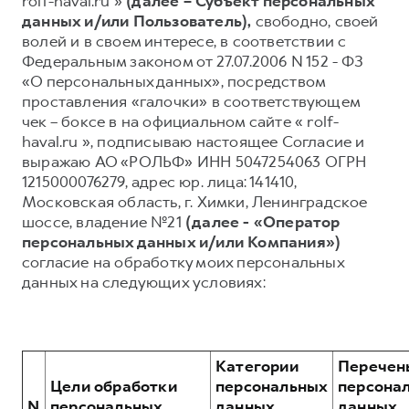
rolf-haval.ru »
(далее – Субъект персональных
данных и/или Пользователь),
свободно, своей
Тест-драйв
СЕРВИСНОЕ ОБСЛУЖИВАНИЕ
О дилере
волей и в своем интересе, в соответствии с
Трейд-ин
Нулевое ТО
Наша команда
Федеральным законом от 27.07.2006 N 152 - ФЗ
«О персональных данных», посредством
DARGO
DARGO X
Программа «Помощь на дороге»
Контакты
от 3 199 000 ₽
от 3 499 000 ₽
проставления «галочки» в соответствующем
КРЕДИТ И СТРАХОВАНИЕ
Регламенты технического обслуживания
чек – боксе в на официальном сайте « rolf-
haval.ru », подписываю настоящее Согласие и
Кредитный калькулятор
Электронный ПТС
выражаю АО «РОЛЬФ» ИНН 5047254063 ОГРН
Страхование
1215000076279, адрес юр. лица: 141410,
Московская область, г. Химки, Ленинградское
Кредит
ПОДДЕРЖКА
шоссе, владение №21
(далее - «Оператор
F7
F7X
GWM Безопасность
от 2 899 000 ₽
от 3 599 000 ₽
персональных данных и/или Компания»)
согласие на обработку моих персональных
КОРПОРАТИВНЫМ КЛИЕНТАМ
Гарантия HAVAL
данных на следующих условиях:
Для малого бизнеса
Мобильное приложение GWM
Корпоративным клиентам
Программа «HAVAL Защита+»
Крупным корпоративным клиентам
Руководства по эксплуатации
Категории
Перечен
POER
от 3 449 000 ₽
Система управления автопарком
Подписки
Цели обработки
персональных
персона
N
персональных
данных,
данных,