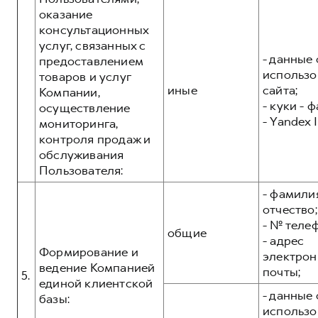
оказание
консультационных
услуг, связанных с
- данные 
предоставлением
использо
товаров и услуг
иные
сайта;
Компании,
- куки - 
осуществление
- Yandex I
мониторинга,
контроля продаж и
обслуживания
Пользователя:
- фамилия
отчество;
- № теле
общие
- адрес
Формирование и
электрон
ведение Компанией
почты;
5.
единой клиентской
- данные 
базы:
использо