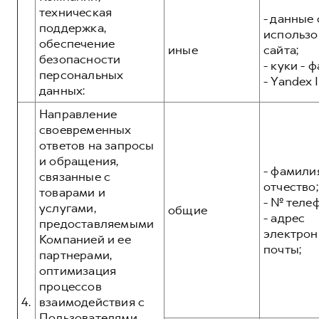
техническая
- данные 
поддержка,
использо
обеспечение
иные
сайта;
безопасности
- куки - 
персональных
- Yandex I
данных:
Направление
своевременных
ответов на запросы
и обращения,
- фамилия
связанные с
отчество;
товарами и
- № теле
услугами,
общие
- адрес
предоставляемыми
электрон
Компанией и ее
почты;
партнерами,
оптимизация
процессов
4.
взаимодействия с
Пользователями,