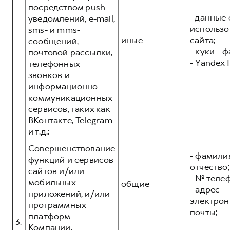
посредством push –
- данные 
уведомлений, e-mail,
использо
sms- и mms-
иные
сайта;
сообщений,
- куки - 
почтовой рассылки,
- Yandex I
телефонных
звонков и
информационно-
коммуникационных
сервисов, таких как
ВКонтакте, Telegram
и т.д.:
Совершенствование
- фамилия
функций и сервисов
отчество;
сайтов и/или
- № теле
мобильных
общие
- адрес
приложений, и/или
электрон
программных
почты;
платформ
3.
Компании,