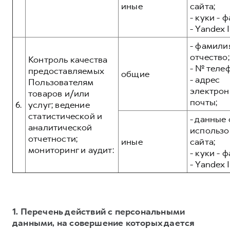
иные
сайта;
- куки - 
- Yandex I
- фамилия
отчество;
Контроль качества
- № теле
предоставляемых
общие
- адрес
Пользователям
электрон
товаров и/или
почты;
6.
услуг; ведение
статистической и
- данные 
аналитической
использо
отчетности;
иные
сайта;
мониторинг и аудит:
- куки - 
- Yandex I
1. Перечень действий с персональными
данными, на совершение которых дается