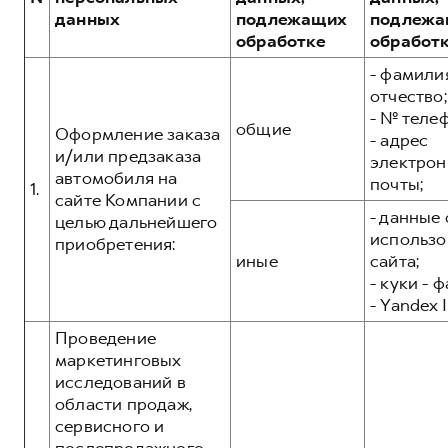
Сервис для корпоративных клиентов
данных
подлежащих
подлежа
HAVAL Лизинг
АКСЕССУАРЫ HAVAL
обработке
обработ
Автомобильные аксессуары
- фамилия
отчество;
АКСЕССУАРЫ HAVAL
Коллекция CITY
- № теле
общие
Автомобильные аксессуары
Коллекция Базовая
Оформление заказа
- адрес
и/или предзаказа
электрон
Коллекция CITY
Коллекция Детская
автомобиля на
почты;
1.
Коллекция Базовая
сайте Компании с
- данные 
целью дальнейшего
Коллекция Детская
использо
приобретения:
иные
сайта;
- куки - 
- Yandex I
Проведение
маркетинговых
исследований в
области продаж,
сервисного и