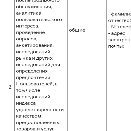
послепродажного
обслуживания,
аналитика
- фамилия
пользовательского
отчество;
интереса,
- № теле
общие
проведение
- адрес
опросов,
электрон
анкетирования,
почты;
исследований
рынка и других
исследований для
определения
предпочтений
Пользователей, в
2.
том числе
исследований
индекса
удовлетворенности
качеством
предоставленных
товаров и услуг