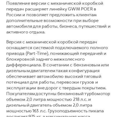
Сервис для корпоративных клиентов
Появление версии с механической коробкой
передач расширяет линейку GWM POER в
HAVAL Лизинг
АКСЕССУАРЫ HAVAL
России и позволяет предложить клиентам
Автомобильные аксессуары
дополнительные возможности при выборе
автомобиля для работы, бизнеса, путешествий и
АКСЕССУАРЫ HAVAL
Коллекция CITY
активного отдыха.
Автомобильные аксессуары
Коллекция Базовая
Версия с механической коробкой передач
Коллекция CITY
Коллекция Детская
оснащается системой подключаемого полного
Коллекция Базовая
привода (Part-Time), понижающей передачей и
блокировкой заднего межколесного
Коллекция Детская
дифференциала. В сочетании с бензиновым или
дизельным двигателем такая конфигурация
обеспечивает автомобилю высокий тяговый
потенциал для работы, перевозки грузов и
эксплуатации вне дорог с твердым покрытием.
Покупателям доступны бензиновый турбомотор
объемом 2,0 литра мощностью 218 л.с. и
дизельный двигатель объемом 2,0 литра
мощностью 163 л.с. Грузоподъемность пикапа
достигает 975 кг, а максимальная масса