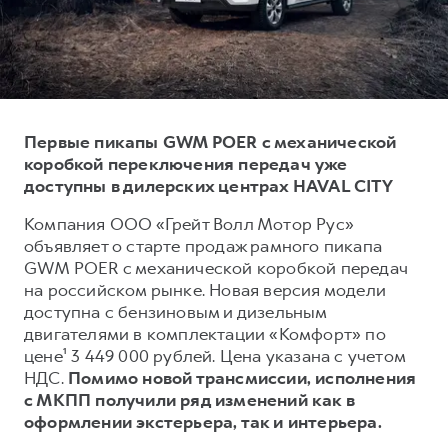
Тест-драйв
СЕРВИСНОЕ ОБСЛУЖИВАНИЕ
О дилере
Трейд-ин
Нулевое ТО
Наша команда
DARGO
DARGO X
Программа «Помощь на дороге»
Контакты
от 3 199 000 ₽
от 3 499 000 ₽
КРЕДИТ И СТРАХОВАНИЕ
Регламенты технического обслуживания
Первые пикапы GWM POER с механической
Кредитный калькулятор
Электронный ПТС
коробкой переключения передач уже
доступны в дилерских центрах HAVAL CITY
Страхование
Компания ООО «Грейт Волл Мотор Рус»
Кредит
ПОДДЕРЖКА
объявляет о старте продаж рамного пикапа
F7
F7X
GWM Безопасность
от 2 899 000 ₽
от 3 599 000 ₽
GWM POER с механической коробкой передач
на российском рынке. Новая версия модели
КОРПОРАТИВНЫМ КЛИЕНТАМ
Гарантия HAVAL
доступна с бензиновым и дизельным
Для малого бизнеса
Мобильное приложение GWM
двигателями в комплектации «Комфорт» по
Корпоративным клиентам
Программа «HAVAL Защита+»
цене¹ 3 449 000 рублей. Цена указана с учетом
НДС.
Помимо новой трансмиссии, исполнения
Крупным корпоративным клиентам
Руководства по эксплуатации
с МКПП получили ряд изменений как в
POER
от 3 449 000 ₽
Система управления автопарком
Подписки
оформлении экстерьера, так и интерьера.