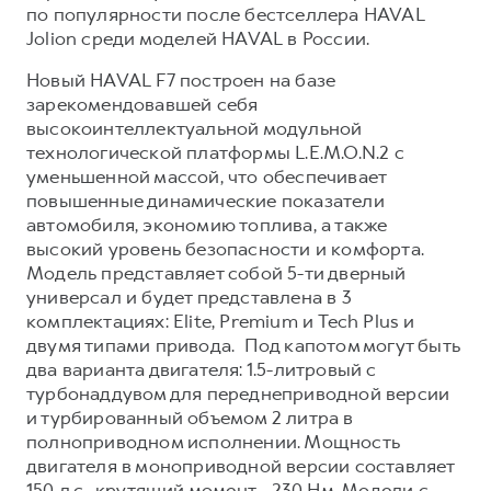
по популярности после бестселлера HAVAL
Jolion среди моделей HAVAL в России.
Новый HAVAL F7 построен на базе
зарекомендовавшей себя
высокоинтеллектуальной модульной
технологической платформы L.E.M.O.N.2 с
уменьшенной массой, что обеспечивает
повышенные динамические показатели
автомобиля, экономию топлива, а также
высокий уровень безопасности и комфорта.
Модель представляет собой 5-ти дверный
универсал и будет представлена в 3
комплектациях: Elite, Premium и Tech Plus и
двумя типами привода. Под капотом могут быть
два варианта двигателя: 1.5-литровый с
турбонаддувом для переднеприводной версии
и турбированный объемом 2 литра в
полноприводном исполнении. Мощность
двигателя в моноприводной версии составляет
150 л.с., крутящий момент - 230 Нм. Модели с