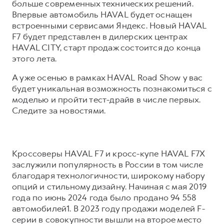
Сервис для корпоративных клиентов
больше современных технических решений.
Впервые автомобиль HAVAL будет оснащен
HAVAL Лизинг
АКСЕССУАРЫ HAVAL
встроенными сервисами Яндекс. Новый HAVAL
Автомобильные аксессуары
F7 будет представлен в дилерских центрах
HAVAL CITY, старт продаж состоится до конца
АКСЕССУАРЫ HAVAL
Коллекция CITY
этого лета.
Автомобильные аксессуары
Коллекция Базовая
А уже осенью в рамках HAVAL Road Show у вас
Коллекция CITY
Коллекция Детская
будет уникальная возможность познакомиться с
Коллекция Базовая
моделью и пройти тест-драйв в числе первых.
Следите за новостями.
Коллекция Детская
Кроссоверы HAVAL F7 и кросс-купе HAVAL F7X
заслужили популярность в России в том числе
благодаря технологичности, широкому набору
опций и стильному дизайну. Начиная с мая 2019
года по июнь 2024 года было продано 94 558
автомобилей1. В 2023 году продажи моделей F-
серии в совокупности вышли на второе место