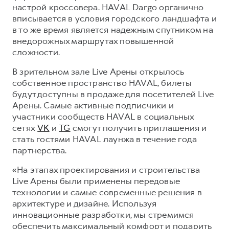
Сервис для корпоративных клиентов
настрой кроссовера. HAVAL Dargo органично
HAVAL Лизинг
вписывается в условия городского ландшафта и
АКСЕССУАРЫ HAVAL
в то же время является надежным спутником на
Автомобильные аксессуары
внедорожных маршрутах повышенной
АКСЕССУАРЫ HAVAL
Коллекция CITY
сложности.
Автомобильные аксессуары
Коллекция Базовая
В зрительном зале Live Арены открылось
собственное пространство HAVAL, билеты
Коллекция CITY
Коллекция Детская
будут доступны в продаже для посетителей Live
Коллекция Базовая
Арены. Самые активные подписчики и
участники сообществ HAVAL в социальных
Коллекция Детская
сетях
VK
и
TG
смогут получить приглашения и
стать гостями HAVAL лаунжа в течение года
партнерства.
«На этапах проектирования и строительства
Live Арены были применены передовые
технологии и самые современные решения в
архитектуре и дизайне. Используя
инновационные разработки, мы стремимся
обеспечить максимальный комфорт и подарить