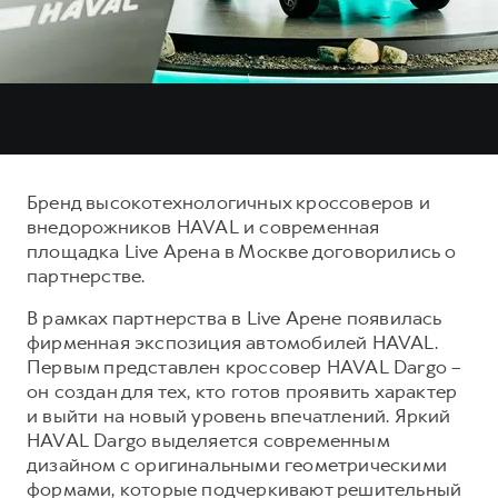
Тест-драйв
СЕРВИСНОЕ ОБСЛУЖИВАНИЕ
О дилере
Трейд-ин
Нулевое ТО
Наша команда
DARGO
DARGO X
Программа «Помощь на дороге»
Контакты
от 3 199 000 ₽
от 3 499 000 ₽
КРЕДИТ И СТРАХОВАНИЕ
Регламенты технического обслуживания
Кредитный калькулятор
Электронный ПТС
Бренд высокотехнологичных кроссоверов и
Страхование
внедорожников HAVAL и современная
Кредит
площадка Live Арена в Москве договорились о
ПОДДЕРЖКА
F7
F7X
партнерстве.
GWM Безопасность
от 2 899 000 ₽
от 3 599 000 ₽
В рамках партнерства в Live Арене появилась
КОРПОРАТИВНЫМ КЛИЕНТАМ
Гарантия HAVAL
фирменная экспозиция автомобилей HAVAL.
Для малого бизнеса
Мобильное приложение GWM
Первым представлен кроссовер HAVAL Dargo –
он создан для тех, кто готов проявить характер
Корпоративным клиентам
Программа «HAVAL Защита+»
и выйти на новый уровень впечатлений. Яркий
Крупным корпоративным клиентам
Руководства по эксплуатации
HAVAL Dargo выделяется современным
POER
дизайном с оригинальными геометрическими
от 3 449 000 ₽
Система управления автопарком
Подписки
формами, которые подчеркивают решительный