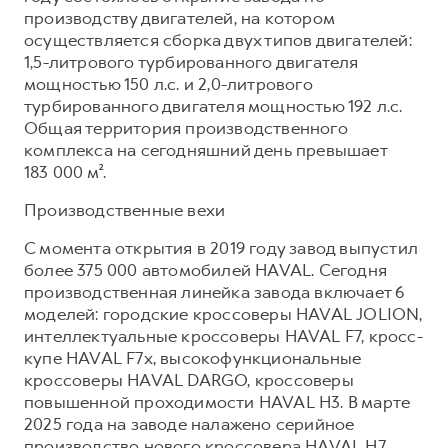
Сервис для корпоративных клиентов
производству двигателей, на котором
HAVAL Лизинг
АКСЕССУАРЫ HAVAL
осуществляется сборка двух типов двигателей:
1,5-литрового турбированного двигателя
Автомобильные аксессуары
мощностью 150 л.с. и 2,0-литрового
АКСЕССУАРЫ HAVAL
Коллекция CITY
турбированного двигателя мощностью 192 л.с.
Общая территория производственного
Автомобильные аксессуары
Коллекция Базовая
комплекса на сегодняшний день превышает
Коллекция CITY
Коллекция Детская
183 000 м².
Коллекция Базовая
Производственные вехи
Коллекция Детская
С момента открытия в 2019 году завод выпустил
более 375 000 автомобилей HAVAL. Сегодня
производственная линейка завода включает 6
моделей: городские кроссоверы HAVAL JOLION,
интеллектуальные кроссоверы HAVAL F7, кросс-
купе HAVAL F7x, высокофункциональные
кроссоверы HAVAL DARGO, кроссоверы
повышенной проходимости HAVAL H3. В марте
2025 года на заводе налажено серийное
производство нового кроссовера HAVAL H7.