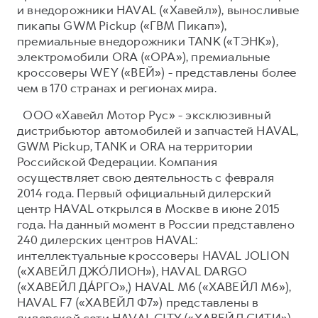
и внедорожники HAVAL («Хавейл»), выносливые
пикапы GWM Pickup («ГВМ Пикап»),
премиальные внедорожники TANK («ТЭНК»),
электромобили ORA («ОРА»), премиальные
кроссоверы WEY («ВЕЙ») - представлены более
чем в 170 странах и регионах мира.
ООО «Хавейл Мотор Рус» - эксклюзивный
дистрибьютор автомобилей и запчастей HAVAL,
GWM Pickup, TANK и ORA на территории
Российской Федерации. Компания
осуществляет свою деятельность с февраля
2014 года. Первый официальный дилерский
центр HAVAL открылся в Москве в июне 2015
года. На данный момент в России представлено
240 дилерских центров HAVAL:
интеллектуальные кроссоверы HAVAL JOLION
(«ХАВЕЙЛ ДЖО́ЛИОН»), HAVAL DARGO
(«ХАВЕЙЛ ДА́РГО»,) HAVAL М6 («ХАВЕЙЛ M6»),
HAVAL F7 («ХАВЕЙЛ Ф7») представлены в
дилерской сети HAVAL CITY («ХАВЕЙЛ СИТИ»),