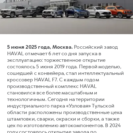
Тест-драйв
СЕРВИСНОЕ ОБСЛУЖИВАНИЕ
О дилере
Трейд-ин
Нулевое ТО
Наша команда
DARGO
DARGO X
Программа «Помощь на дороге»
Контакты
от 3 199 000 ₽
от 3 499 000 ₽
КРЕДИТ И СТРАХОВАНИЕ
Регламенты технического обслуживания
5 июня 2025 года, Москва.
Российский завод
Кредитный калькулятор
Электронный ПТС
HAVAL отмечает 6 лет со дня запуска в
Страхование
эксплуатацию: торжественное открытие
состоялось 5 июня 2019 года. Первой моделью,
Кредит
ПОДДЕРЖКА
сошедшей с конвейера, стал интеллектуальный
F7
F7X
GWM Безопасность
от 2 899 000 ₽
от 3 599 000 ₽
кроссовер HAVAL F7. С каждым годом
производственный комплекс HAVAL
КОРПОРАТИВНЫМ КЛИЕНТАМ
Гарантия HAVAL
становился все более масштабным и
Для малого бизнеса
Мобильное приложение GWM
технологичным. Сегодня на территории
Корпоративным клиентам
Программа «HAVAL Защита+»
индустриального парка «Узловая» Тульской
области расположены производственные цеха
Крупным корпоративным клиентам
Руководства по эксплуатации
штамповки, сварки, окраски и сборки, а также
POER
от 3 449 000 ₽
Система управления автопарком
Подписки
цех по изготовлению автокомпонентов. В 2024
году состоялось открытие завода по